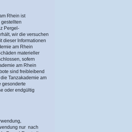
am Rhein ist
 gestellten
z Pergel-
hält, wir die versuchen
t dieser Informationen
kademie am Rhein
Schäden materieller
chlossen, sofern
zakademie am Rhein
bote sind freibleibend
t, die Tanzakademie am
e gesonderte
se oder endgültig
erwendung,
erwendung nur nach