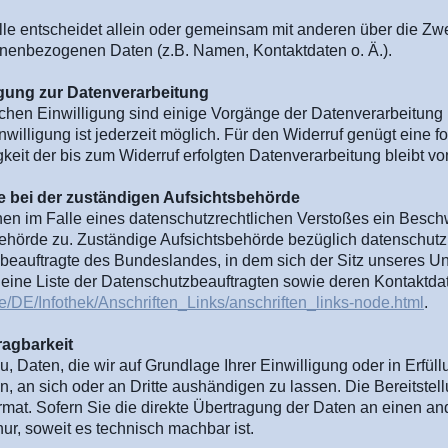
elle entscheidet allein oder gemeinsam mit anderen über die Zwe
nenbezogenen Daten (z.B. Namen, Kontaktdaten o. Ä.).
ligung zur Datenverarbeitung
ichen Einwilligung sind einige Vorgänge der Datenverarbeitung 
Einwilligung ist jederzeit möglich. Für den Widerruf genügt eine f
eit der bis zum Widerruf erfolgten Datenverarbeitung bleibt vo
e bei der zuständigen Aufsichtsbehörde
hnen im Falle eines datenschutzrechtlichen Verstoßes ein Besch
ehörde zu. Zuständige Aufsichtsbehörde bezüglich datenschutzr
eauftragte des Bundeslandes, in dem sich der Sitz unseres U
t eine Liste der Datenschutzbeauftragten sowie deren Kontaktdat
e/DE/Infothek/Anschriften_Links/anschriften_links-node.html
.
ragbarkeit
u, Daten, die wir auf Grundlage Ihrer Einwilligung oder in Erfül
en, an sich oder an Dritte aushändigen zu lassen. Die Bereitstell
at. Sofern Sie die direkte Übertragung der Daten an einen an
nur, soweit es technisch machbar ist.