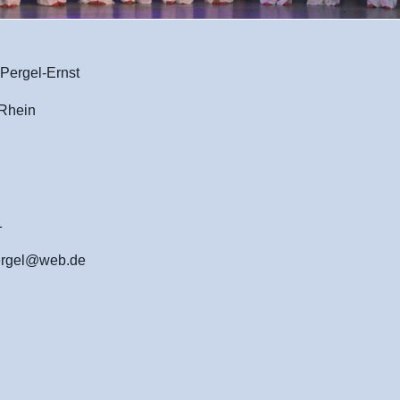
Pergel-Ernst
Rhein
1
pergel@web.de