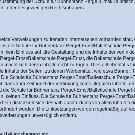
r Zustimmung der Schule für Bühnentanz Pergel-Ernst/Ballettschu
 oder des jeweiligen Rechtsinhabers.
irekte Verweisungen zu fremden Internetseiten vorhanden sind, 
ens der Schule für Bühnentanz Pergel-Ernst/Ballettschule Pergel
kein Einfluss auf die Gestaltung und die Inhalte der verlinkte
ergel-Ernst/Ballettschule Pergel-Ernst, die Ballettschule Perge
acht sich deren Inhalte nicht zu Eigen. Dies gilt ebenfalls fü
lle Inhalte der Seiten, zu denen Werbemittel, wie etwa Banner,
 Die Schule für Bühnentanz Pergel-Ernst/Ballettschule Pergel-
t, dass zum Zeitpunkt der Verlinkung keine illegalen Inhalte od
at die Schule für Bühnentanz Pergel-Ernst/Ballettschule Pergel-E
keinen Einfluss. Die Schule für Bühnentanz Pergel-Ernst/Ball
in distanziert sich deshalb ausdrücklich von allen Inhalten der
erändert wurden. Die Linksetzungen werden regelmäßig auf rec
tsverletzungen unverzüglich entfernt.
er Haftungsbegrenzung