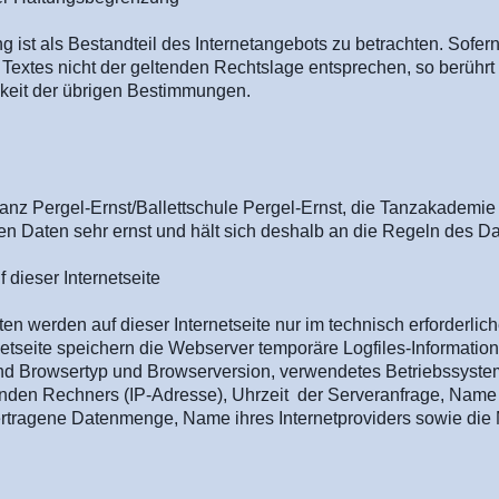
ist als Bestandteil des Internetangebots zu betrachten. Sofern
extes nicht der geltenden Rechtslage entsprechen, so berührt d
mkeit der übrigen Bestimmungen.
anz Pergel-Ernst/Ballettschule Pergel-Ernst, die Tanzakademi
hen Daten sehr ernst und hält sich deshalb an die Regeln des D
 dieser Internetseite
 werden auf dieser Internetseite nur im technisch erforderli
etseite speichern die Webserver temporäre Logfiles-Information
sind Browsertyp und Browserversion, verwendetes Betriebssyste
nden Rechners (IP-Adresse), Uhrzeit der Serveranfrage, Name
rtragene Datenmenge, Name ihres Internetproviders sowie die 