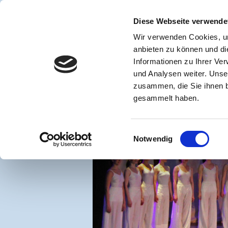
START
AKTUELLES 0
Diese Webseite verwende
UNTERRICHT ERWACHSEN
Wir verwenden Cookies, um
80 J
anbieten zu können und di
Schule für Bühnen
Informationen zu Ihrer Ve
und Analysen weiter. Unse
Die Tanzakad
zusammen, die Sie ihnen b
Düsse
gesammelt haben.
Einwilligungsauswahl
Notwendig