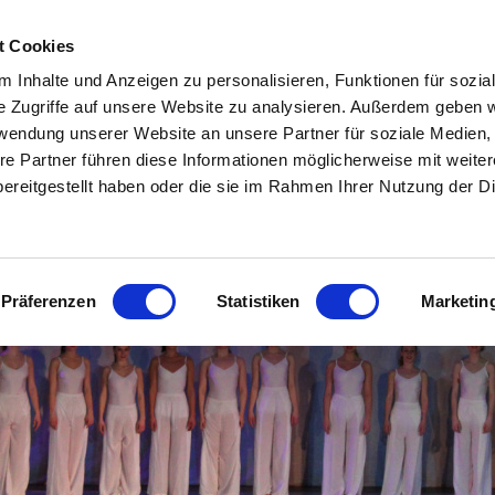
7-2026
ÜBER UNS
BERUFSAUSBILDUNG
UNTERRICHT KINDE
t Cookies
E
GALERIE
E-LEARNING
KONTAKT
IMPRESSUM / DATE
 Inhalte und Anzeigen zu personalisieren, Funktionen für sozia
ahre!
e Zugriffe auf unsere Website zu analysieren. Außerdem geben w
tanz Pergel-Ernst
rwendung unserer Website an unsere Partner für soziale Medien
re Partner führen diese Informationen möglicherweise mit weite
emie am Rhein
ereitgestellt haben oder die sie im Rahmen Ihrer Nutzung der D
ldorf
Präferenzen
Statistiken
Marketin