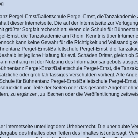
ng
anz Pergel-Ernst/Ballettschule Pergel-Ernst, dieTanzakademie 
nhalt dieser Internetseite. Die auf der Internetseite zur Verfügung
it größter Sorgfalt recherchiert. Wenn die Schule für Bühnentan
gel-Ernst, die Tanzakademie am Rhein Kenntnis über Irrtümer er
ennoch kann keine Gewähr für die Richtigkeit und Vollständigkei
ühnentanz Pergel-Ernst/Ballettschule Pergel-Ernst, die Tanza
alb ist jegliche Haftung für evtl. Schäden Dritter, gleich ob 
Zusammenhang mit der Nutzung des Informationsangebots ausges
 Bühnentanz Pergel-Ernst/Ballettschule Pergel-Ernst, die Tan
ätzliche oder grob fahrlässiges Verschulden vorliegt. Alle Ange
 Schule für Bühnentanz Pergel-Ernst/Ballettschule Pergel-Erns
usdrücklich vor, Teile der Seiten oder das gesamte Angebot ohn
rn, zu ergänzen, zu löschen oder die Veröffentlichung zeitwei
ser Internetseite unterliegt dem Urheberrecht. Die unerlaubte V
ergabe des Inhaltes ober Teilen des Inhaltes ist untersagt. V