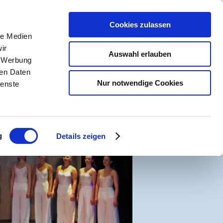
R
Cookies zulassen
NSCHUTZ
le Medien
ir
Auswahl erlauben
, Werbung
ren Daten
Nur notwendige Cookies
ienste
g
Details zeigen