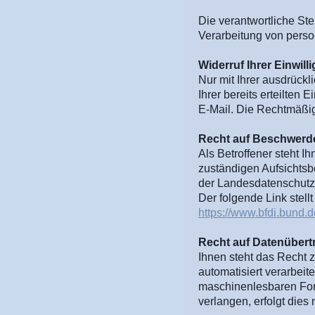
Die verantwortliche St
Verarbeitung von perso
Widerruf Ihrer Einwil
Nur mit Ihrer ausdrückl
Ihrer bereits erteilten 
E-Mail. Die Rechtmäßigk
R
echt auf Beschwerd
Als Betroffener steht I
zuständigen Aufsichtsb
der Landesdatenschutzb
Der folgende Link stell
https://www.bfdi.bund.d
Recht auf Datenübert
Ihnen steht das Recht z
automatisiert verarbeit
maschinenlesbaren Form
verlangen, erfolgt dies 