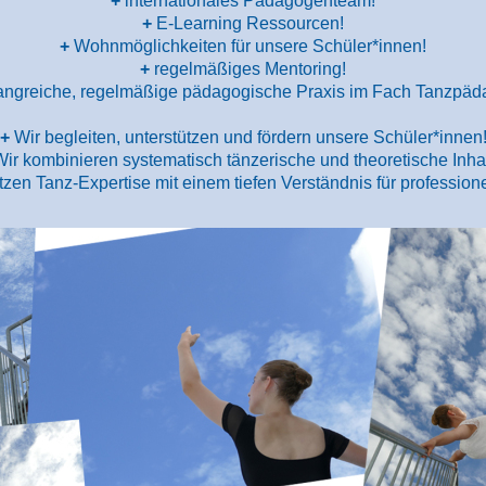
+
internationales Pädagogenteam!
+
E-Learning Ressourcen!
+
Wohnmöglichkeiten für unsere Schüler*innen!
+
regelmäßiges Mentoring!
ngreiche, regelmäßige pädagogische Praxis im Fach Tanzpäd
+
Wir begleiten, unterstützen und fördern unsere Schüler*innen
ir kombinieren systematisch tänzerische und theoretische Inhal
tzen Tanz-Expertise mit einem tiefen Verständnis für profession