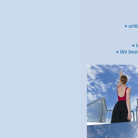
+
umfa
+
W
+
Wir besi