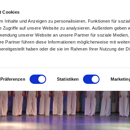
7-2026
ÜBER UNS
BERUFSAUSBILDUNG
UNTERRICHT KINDE
t Cookies
E
GALERIE
E-LEARNING
KONTAKT
IMPRESSUM / DATE
 Inhalte und Anzeigen zu personalisieren, Funktionen für sozia
ahre!
e Zugriffe auf unsere Website zu analysieren. Außerdem geben w
tanz Pergel-Ernst
rwendung unserer Website an unsere Partner für soziale Medien
re Partner führen diese Informationen möglicherweise mit weite
emie am Rhein
ereitgestellt haben oder die sie im Rahmen Ihrer Nutzung der D
ldorf
Präferenzen
Statistiken
Marketin