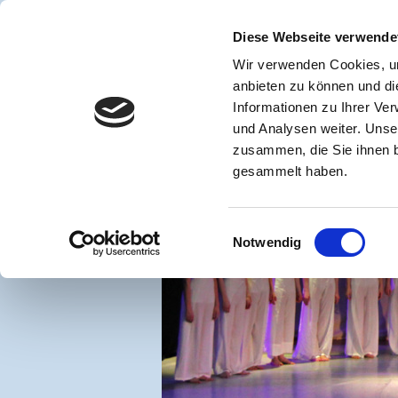
START
AKTUELLES 0
Diese Webseite verwende
UNTERRICHT ERWACHSEN
Wir verwenden Cookies, um
80 J
anbieten zu können und di
Schule für Bühnen
Informationen zu Ihrer Ve
und Analysen weiter. Unse
Die Tanzakad
zusammen, die Sie ihnen b
Düsse
gesammelt haben.
Einwilligungsauswahl
Notwendig