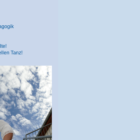
agogik
!
te!
ellen Tanz!