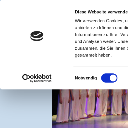
START
AKTUELLES 0
Diese Webseite verwende
UNTERRICHT ERWACHSEN
Wir verwenden Cookies, um
80 J
anbieten zu können und di
Schule für Bühnen
Informationen zu Ihrer Ve
und Analysen weiter. Unse
Die Tanzakad
zusammen, die Sie ihnen b
Düsse
gesammelt haben.
Einwilligungsauswahl
Notwendig