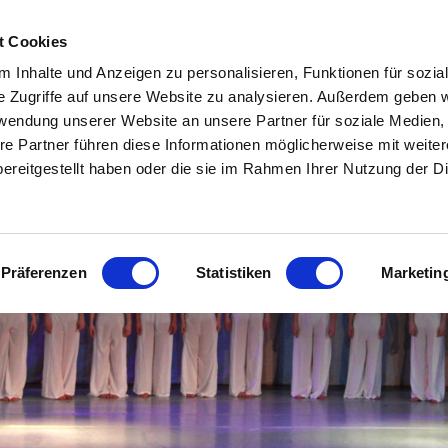
7-2026
ÜBER UNS
BERUFSAUSBILDUNG
UNTERRICHT KINDE
t Cookies
E
GALERIE
E-LEARNING
KONTAKT
IMPRESSUM / DATE
 Inhalte und Anzeigen zu personalisieren, Funktionen für sozia
ahre!
e Zugriffe auf unsere Website zu analysieren. Außerdem geben w
tanz Pergel-Ernst
rwendung unserer Website an unsere Partner für soziale Medien
re Partner führen diese Informationen möglicherweise mit weite
emie am Rhein
ereitgestellt haben oder die sie im Rahmen Ihrer Nutzung der D
ldorf
Präferenzen
Statistiken
Marketin