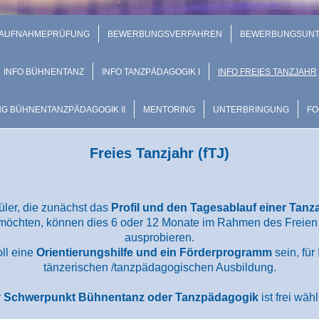
 AUFNAHMEPRÜFUNG
BEWERBUNGSVERFAHREN
BEWERBUNGSUNT
INFO BÜHNENTANZ
INFO TANZPÄDAGOGIK I
INFO FREIES TANZJAHR
NG BÜHNENTANZPÄDAGOGIK II
MENTORING
UNTERBRINGUNG
FO
Freies Tanzjahr (fTJ)
ler, die zunächst das
Profil und den Tagesablauf einer Tan
öchten, können dies 6 oder 12 Monate im Rahmen des Freien 
ausprobieren.
oll eine
Orientierungshilfe und ein Förderprogramm
sein, für
tänzerischen /tanzpädagogischen Ausbildung.
r
Schwerpunkt Bühnentanz oder Tanzpädagogik
ist frei wähl