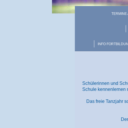
TERMINE
INFO FORTBILDU
S
chülerinnen und Schü
Schule kennenlernen m
Das freie Tanzjahr s
De