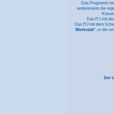
Das Programm sieh
andererseits die re
Klassi
Das fTJ mit de
Das fTJ mit dem Schw
Werkstatt“
, in der u
Der U